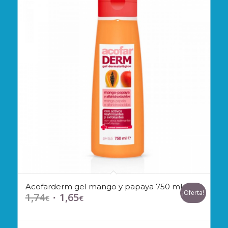
Acofarderm gel mango y papaya 750 ml
¡Oferta!
1,74
1,65
El
El
€
€
precio
precio
original
actual