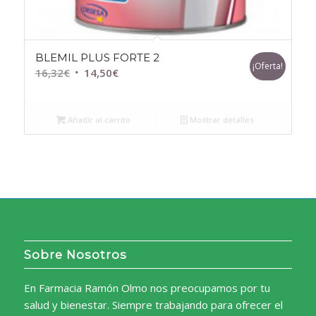
BLEMIL PLUS FORTE 2
¡Oferta!
El
El
16,32
€
14,50
€
precio
precio
original
actual
Añadir al carrito
Mostrar detalles
era:
es:
16,32€.
14,50€.
Sobre Nosotros
En Farmacia Ramón Olmo nos preocupamos por tu
salud y bienestar. Siempre trabajando para ofrecer el