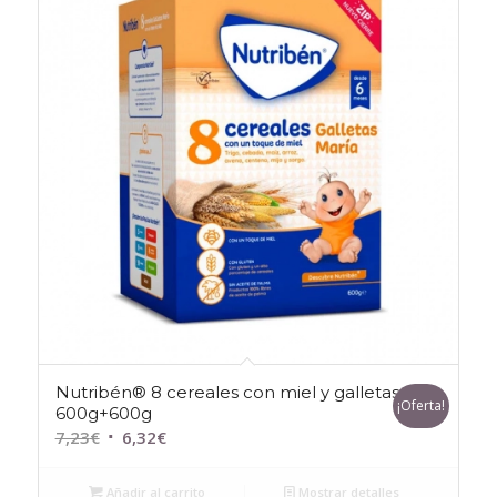
Nutribén® 8 cereales con miel y galletas
¡Oferta!
600g+600g
El
El
7,23
€
6,32
€
precio
precio
original
actual
Añadir al carrito
Mostrar detalles