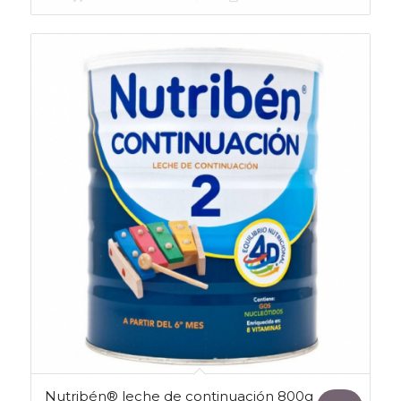
era:
es:
7,23€.
6,32€.
Nutribén® leche de continuación 800g