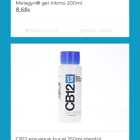
Melagyn® gel íntimo 200ml
8,68
€
Añadir al carrito
Mostrar detalles
CB12 enjuague bucal 250ml mentol