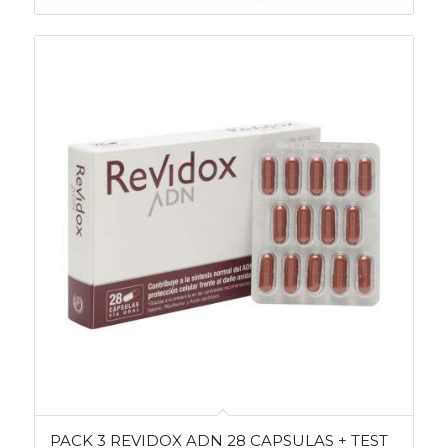
18,14€.
16,82€.
PACK 3 REVIDOX ADN 28 CAPSULAS + TEST