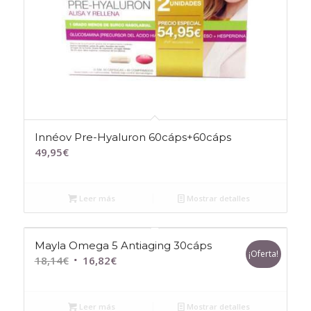
Innéov Pre-Hyaluron 60cáps+60cáps
49,95
€
Leer más
Mostrar detalles
Mayla Omega 5 Antiaging 30cáps
¡Oferta!
El
El
18,14
€
16,82
€
precio
precio
original
actual
Leer más
Mostrar detalles
era:
es: