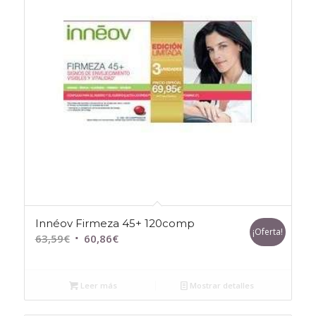
Innéov Firmeza 45+ 120comp
¡Oferta!
El
El
63,59
€
60,86
€
precio
precio
original
actual
Leer más
Mostrar detalles
era:
es:
63,59€.
60,86€.