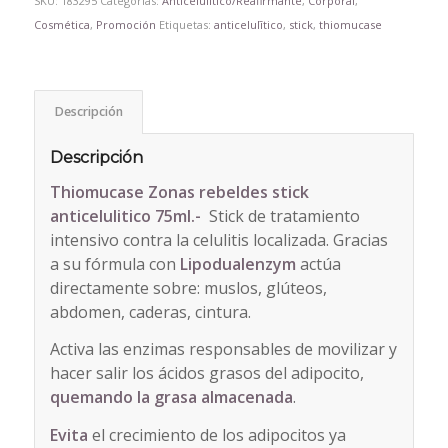
SKU:
183295
Categorías:
Anticelulitico/Reafirmante
,
Corporal
,
Cosmética
,
Promoción
Etiquetas:
anticelulītico
,
stick
,
thiomucase
Descripción
Descripción
Thiomucase Zonas rebeldes stick
anticelulitico 75ml.-
Stick de tratamiento
intensivo contra la celulitis localizada. Gracias
a su fórmula con
Lipodualenzym
actúa
directamente sobre: muslos, glúteos,
abdomen, caderas, cintura.
Activa las enzimas responsables de movilizar y
hacer salir los ácidos grasos del adipocito,
quemando la grasa almacenada
.
Evita
el crecimiento de los adipocitos ya