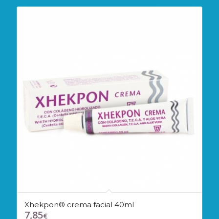
Xhekpon® crema facial 40ml
7,85
€