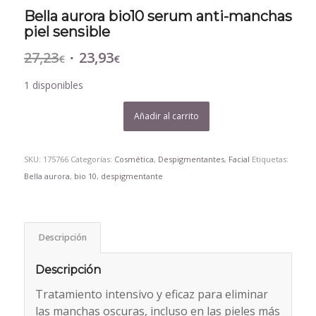
Bella aurora bio10 serum anti-manchas
piel sensible
27,23
23,93
El
El
€
€
precio
precio
1 disponibles
original
actual
era:
es:
Añadir al carrito
27,23€.
23,93€.
SKU:
175766
Categorías:
Cosmética
,
Despigmentantes
,
Facial
Etiquetas:
Bella aurora
,
bio 10
,
despigmentante
Descripción
Descripción
Tratamiento intensivo y eficaz para eliminar
las manchas oscuras, incluso en las pieles más