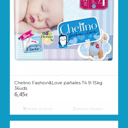
Chelino Fashion&Love pañales T4 9-15kg
36uds
6,45
€
Añadir al carrito
Mostrar detalles