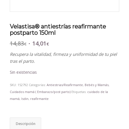
Velastisa® antiestrías reafirmante
postparto 150ml
14,83
14,01
El
El
€
€
precio
precio
Recupera la vitalidad, firmeza y uniformidad de tu piel
original
actual
tras el parto.
era:
es:
14,83€.
14,01€.
Sin existencias
SKU:
152792
Categorías:
Antiestrias/Reafirmante
,
Bebés y Mamás
,
Cuidados mamá ( Embarazo/post parto)
Etiquetas:
cuidado de la
mamá
,
Isdin
,
reafirmante
Descripción