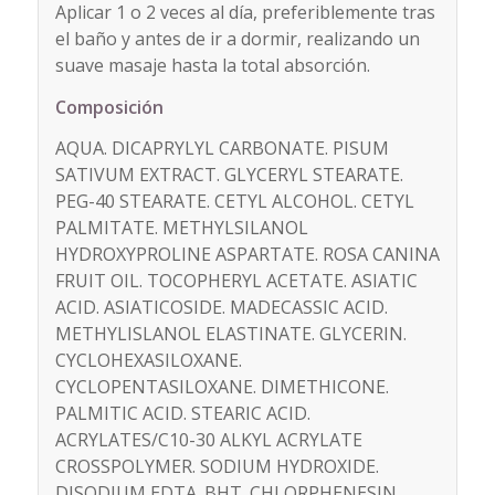
Aplicar 1 o 2 veces al día, preferiblemente tras
el baño y antes de ir a dormir, realizando un
suave masaje hasta la total absorción.
Composición
AQUA. DICAPRYLYL CARBONATE. PISUM
SATIVUM EXTRACT. GLYCERYL STEARATE.
PEG-40 STEARATE. CETYL ALCOHOL. CETYL
PALMITATE. METHYLSILANOL
HYDROXYPROLINE ASPARTATE. ROSA CANINA
FRUIT OIL. TOCOPHERYL ACETATE. ASIATIC
ACID. ASIATICOSIDE. MADECASSIC ACID.
METHYLISLANOL ELASTINATE. GLYCERIN.
CYCLOHEXASILOXANE.
CYCLOPENTASILOXANE. DIMETHICONE.
PALMITIC ACID. STEARIC ACID.
ACRYLATES/C10-30 ALKYL ACRYLATE
CROSSPOLYMER. SODIUM HYDROXIDE.
DISODIUM EDTA. BHT. CHLORPHENESIN.