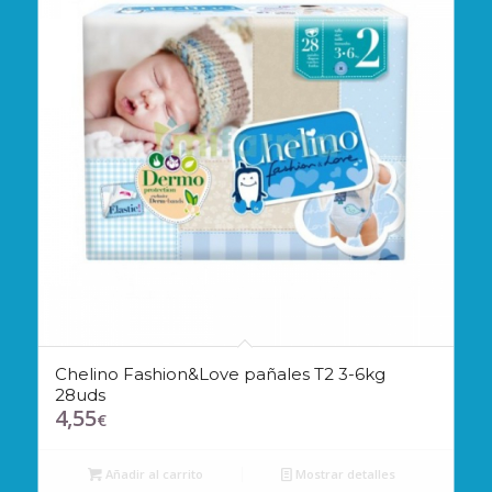
Chelino Fashion&Love pañales T2 3-6kg
28uds
4,55
€
Añadir al carrito
Mostrar detalles