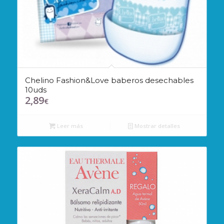
Chelino Fashion&Love baberos desechables
10uds
2,89
€
Leer más
Mostrar detalles