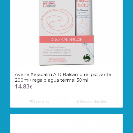
Avène Xeracalm A.D Bálsamo relipidizante
200ml+regalo agua termal 50ml
14,83
€
Leer más
Mostrar detalles