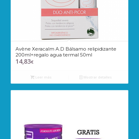
Avène Xeracalm A.D Bálsamo relipidizante
200ml+regalo agua termal 50ml
14,83
€
Leer más
Mostrar detalles