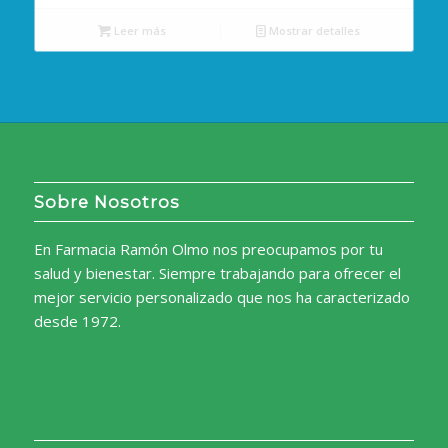
original
actual
Leer más
Mostrar detalles
era:
es:
12,68€.
11,77€.
Sobre Nosotros
En Farmacia Ramón Olmo nos preocupamos por tu
salud y bienestar. Siempre trabajando para ofrecer el
mejor servicio personalizado que nos ha caracterizado
desde 1972.