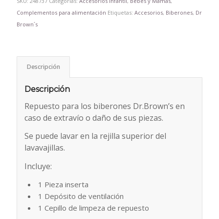
SKU:
248737
Categorías:
Accesorios Infantil
,
Bebés y Mamás
,
Complementos para alimentación
Etiquetas:
Accesorios
,
Biberones
,
Dr
Brown´s
Descripción
Descripción
Repuesto para los biberones Dr.Brown’s en
caso de extravío o daño de sus piezas.
Se puede lavar en la rejilla superior del
lavavajillas.
Incluye:
1 Pieza inserta
1 Depósito de ventilación
1 Cepillo de limpeza de repuesto