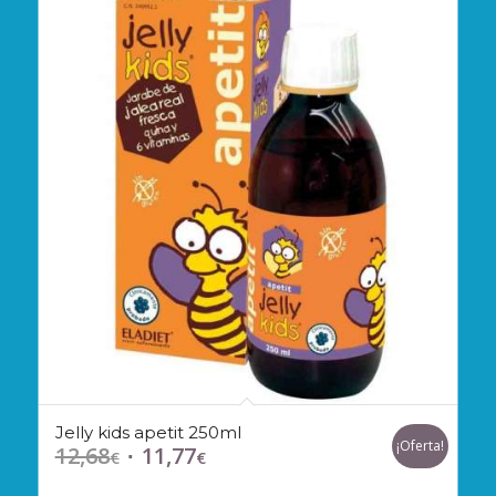
Jelly kids apetit 250ml
¡Oferta!
12,68
11,77
El
El
€
€
precio
precio