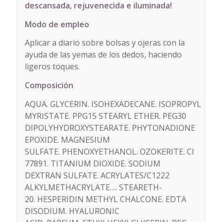
descansada, rejuvenecida e iluminada!
Modo de empleo
Aplicar a diario sobre bolsas y ojeras con la
ayuda de las yemas de los dedos, haciendo
ligeros toques.
Composición
AQUA. GLYCERIN. ISOHEXADECANE. ISOPROPYL
MYRISTATE. PPG­15 STEARYL ETHER. PEG­30
DIPOLYHYDROXYSTEARATE. PHYTONADIONE
EPOXIDE. MAGNESIUM
SULFATE. PHENOXYETHANOL. OZOKERITE. CI
77891. TITANIUM DIOXIDE. SODIUM
DEXTRAN SULFATE. ACRYLATES/C12­22
ALKYLMETHACRYLATE…. STEARETH­
20. HESPERIDIN METHYL CHALCONE. EDTA
DISODIUM. HYALURONIC