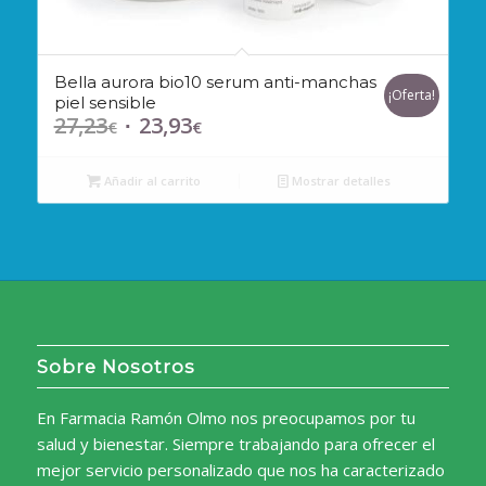
Bella aurora bio10 serum anti-manchas
¡Oferta!
piel sensible
27,23
23,93
El
El
€
€
precio
precio
original
actual
Añadir al carrito
Mostrar detalles
era:
es:
27,23€.
23,93€.
Sobre Nosotros
En Farmacia Ramón Olmo nos preocupamos por tu
salud y bienestar. Siempre trabajando para ofrecer el
mejor servicio personalizado que nos ha caracterizado