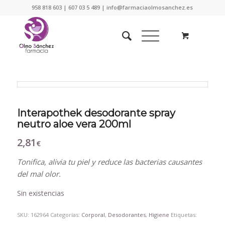
958 818 603 | 607 03 5 489 | info@farmaciaolmosanchez.es
Interapothek desodorante spray
neutro aloe vera 200ml
2,81
€
Tonifica, alivia tu piel y reduce las bacterias causantes
del mal olor.
Sin existencias
SKU:
162964
Categorías:
Corporal
,
Desodorantes
,
Higiene
Etiquetas: