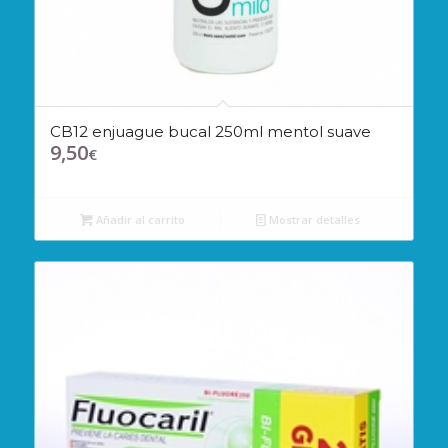
CB12 enjuague bucal 250ml mentol suave
9,50
€
Añadir al carrito
Mostrar detalles