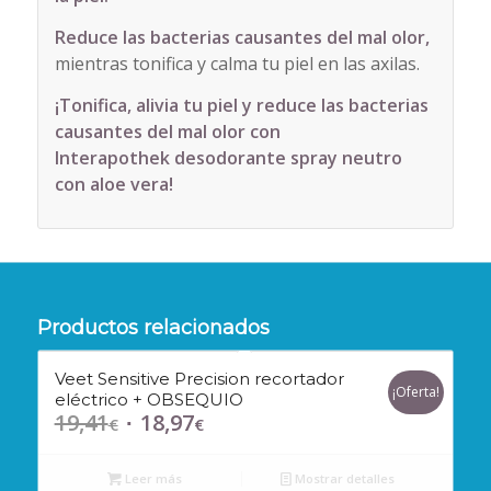
Reduce las bacterias causantes del mal olor,
mientras tonifica y calma tu piel en las axilas.
¡Tonifica, alivia tu piel y reduce las bacterias
causantes del mal olor con
Interapothek desodorante spray neutro
con aloe vera!
Productos relacionados
Veet Sensitive Precision recortador
¡Oferta!
eléctrico + OBSEQUIO
19,41
18,97
El
El
€
€
precio
precio
original
actual
Leer más
Mostrar detalles