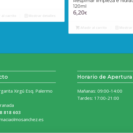
Respimar limpieza e hidra
120ml
6,20
€
 al carrito
Mostrar detalles
Añadir al carrito
Mostrar 
cto
Horario de Apertura
rgarita Xirgú Esq. Palermo
Mañanas: 09:00-14:00
Tardes: 17:00-21:00
ranada
8 818 603
rmaciaolmosanchez.es