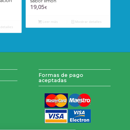
tación
sabor limón
19,05
€
Leer más
Mostrar detalles
detalles
Formas de pago
aceptadas