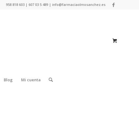
958 818 603 | 607 03 5 489 | info@farmaciaolmosanchez.es
Blog
Mi cuenta