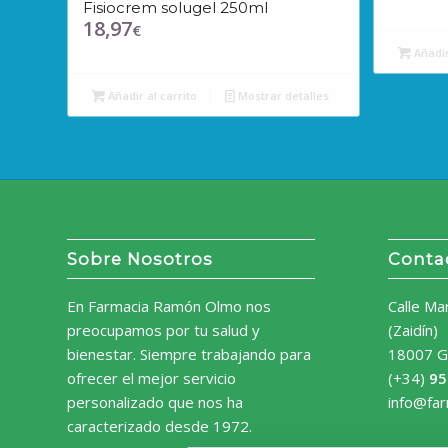
Fisiocrem solugel 250ml
18,97
€
Añadir
Añadir al carrito
Mostrar detalles
Sobre Nosotros
Conta
En Farmacia Ramón Olmo nos
Calle Ma
preocupamos por tu salud y
(Zaidín)
bienestar. Siempre trabajando para
18007 G
ofrecer el mejor servicio
(+34)
95
personalizado que nos ha
info@fa
caracterizado desde 1972.