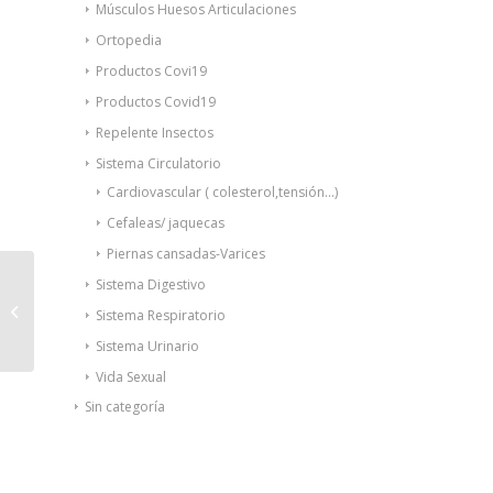
Músculos Huesos Articulaciones
Ortopedia
Productos Covi19
Productos Covid19
Repelente Insectos
Sistema Circulatorio
Cardiovascular ( colesterol,tensión...)
Cefaleas/ jaquecas
Piernas cansadas-Varices
Sistema Digestivo
Interapothek
desodorante spray
Sistema Respiratorio
neutro aloe vera 200ml
Sistema Urinario
Vida Sexual
Sin categoría