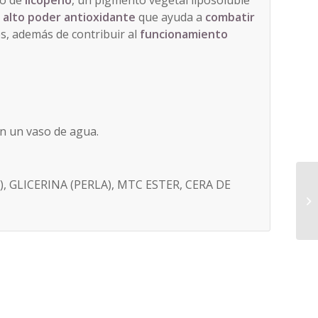
io de
licopeno
, un pigmento vegetal liposoluble
n
alto poder antioxidante
que ayuda a
combatir
es, además de contribuir al
funcionamiento
on un vaso de agua.
, GLICERINA (PERLA), MTC ESTER, CERA DE