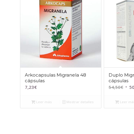
Arkocapsulas Migranela 48
Duplo Migr
cápsulas
cápsulas
El
7,23
€
54,50
€
50
prec
orig
Leer más
Mostrar detalles
Leer má
era:
54,5