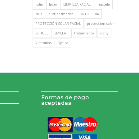
Isdin
lacer
LIMPIEZA FACIAL
mustela
NUK
nutricosmetica
ORTOPEDIA
PROTECCIÓN SOLAR FACIAL
protección solar
SCHOLL
SMILEAT
tratamiento
vichy
Vitaminas
Óptica
Formas de pago
aceptadas