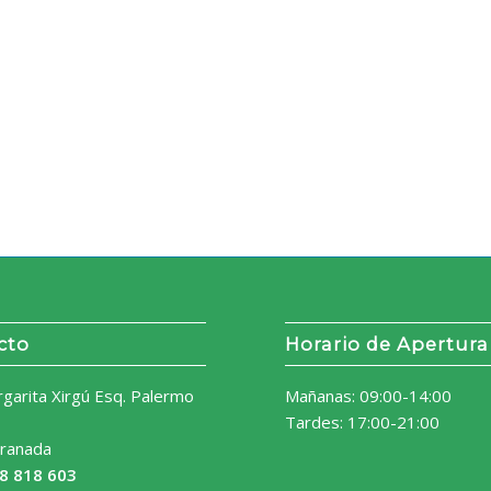
cto
Horario de Apertura
rgarita Xirgú Esq. Palermo
Mañanas: 09:00-14:00
Tardes: 17:00-21:00
ranada
8 818 603