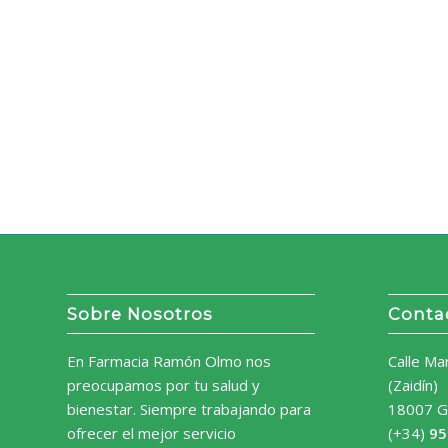
Sobre Nosotros
Conta
En Farmacia Ramón Olmo nos
Calle Ma
preocupamos por tu salud y
(Zaidín)
bienestar. Siempre trabajando para
18007 G
ofrecer el mejor servicio
(+34)
95