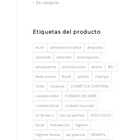
Sin categoría
Etiquetas del producto
Acné
alimentación bebe
Ampollas
anticaida
antiedad
arkocapsulas
arkopharma
articulaciones
Avene
BE+
Bella aurora
Bucal
cabello
champú
Cinfa
corporal
COSMÉTICA CORPORAL
cuidado bebé
CUIDADO DEL BEBÉ
cuidado facial
cuidado muscular
Dr Brown´s
Eau de parfum
ECOLOGICO
facial
hidratación
higiene
Higiene Íntima
Iap pharma
INFANTIL