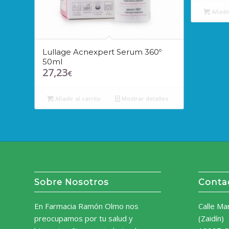
Añadir
Lullage Acnexpert Serum 360º
50ml
27,23
€
Añadir al carrito
Mostrar detalles
Sobre Nosotros
Conta
En Farmacia Ramón Olmo nos
Calle Ma
preocupamos por tu salud y
(Zaidín)