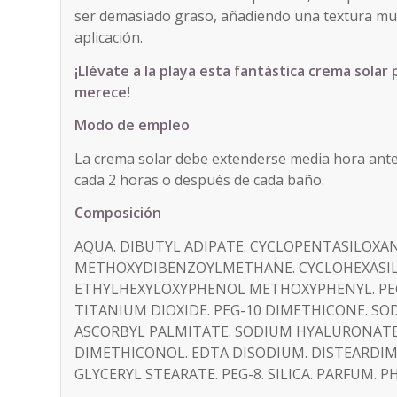
ser demasiado graso, añadiendo una textura muy 
aplicación.
¡Llévate a la playa esta fantástica crema solar 
merece!
Modo de empleo
La crema solar debe extenderse media hora antes 
cada 2 horas o después de cada baño.
Composición
AQUA. DIBUTYL ADIPATE. CYCLOPENTASILOXA
METHOXYDIBENZOYLMETHANE. CYCLOHEXASILO
ETHYLHEXYLOXYPHENOL METHOXYPHENYL. PEG
TITANIUM DIOXIDE. PEG-10 DIMETHICONE. SO
ASCORBYL PALMITATE. SODIUM HYALURONATE
DIMETHICONOL. EDTA DISODIUM. DISTEARDIM
GLYCERYL STEARATE. PEG-8. SILICA. PARFUM. PH