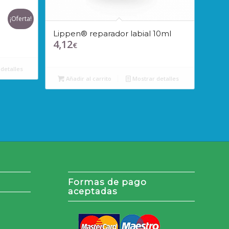
¡Oferta!
Lippen® reparador labial 10ml
4,12
€
detalles
Añadir al carrito
Mostrar detalles
Formas de pago
aceptadas