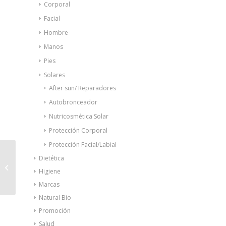
Corporal
Facial
Hombre
Manos
Pies
Solares
After sun/ Reparadores
Autobronceador
Nutricosmética Solar
Protección Corporal
Protección Facial/Labial
Germisdin® RX Hh
Dietética
desodorante
Higiene
antitranspirante roll on
40ml
Marcas
Natural Bio
Promoción
Salud