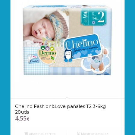
Chelino Fashion&Love pañales T2 3-6kg
28uds
4,55
€
Añadir al carrito
Mostrar detalles