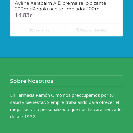
Avène Xeracalm A.D crema relipidizante
200ml+Regalo aceite limpiador 100ml
14,83
€
Leer más
Mostrar detalles
Sobre Nosotros
En Farmacia Ramón Olmo nos preocupamos por tu
salud y bienestar. Siempre trabajando para ofrecer el
mejor servicio personalizado que nos ha caracterizado
desde 1972.