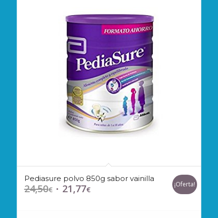
Pediasure polvo 850g sabor vainilla
¡Oferta!
24,50
21,77
El
El
€
€
precio
precio
original
actual