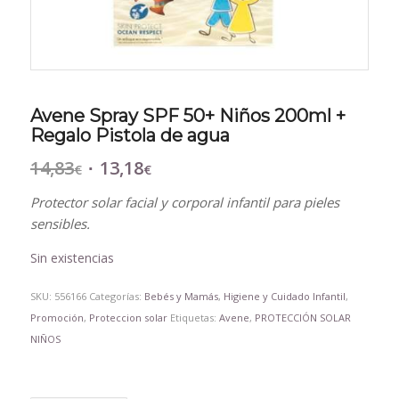
Avene Spray SPF 50+ Niños 200ml +
Regalo Pistola de agua
14,83
13,18
El
El
€
€
precio
precio
Protector solar facial y corporal infantil para pieles
original
actual
sensibles.
era:
es:
14,83€.
13,18€.
Sin existencias
SKU:
556166
Categorías:
Bebés y Mamás
,
Higiene y Cuidado Infantil
,
Promoción
,
Proteccion solar
Etiquetas:
Avene
,
PROTECCIÓN SOLAR
NIÑOS