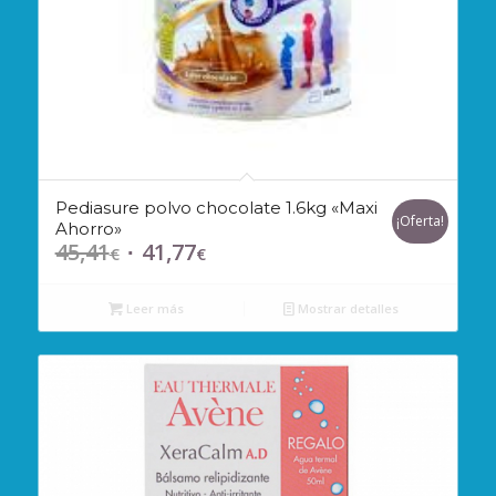
Pediasure polvo chocolate 1.6kg «Maxi
¡Oferta!
Ahorro»
45,41
41,77
El
El
€
€
precio
precio
original
actual
Leer más
Mostrar detalles
era:
es:
45,41€.
41,77€.