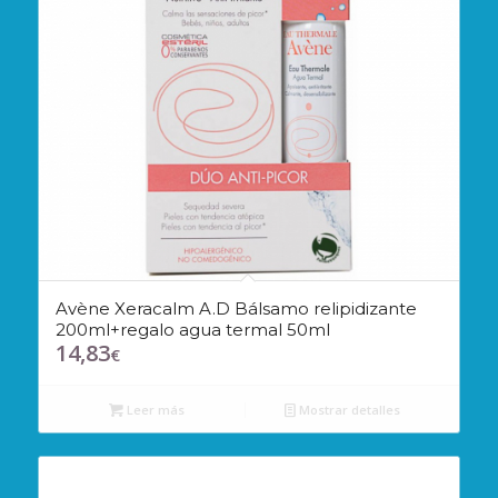
Avène Xeracalm A.D Bálsamo relipidizante
200ml+regalo agua termal 50ml
14,83
€
Leer más
Mostrar detalles