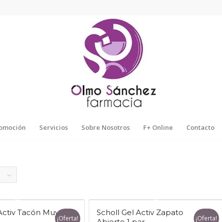
omoción
Servicios
Sobre Nosotros
F+ Online
Contacto
 Activ Tacón Muy
Scholl Gel Activ Zapato
¡Oferta!
¡Oferta!
Abierto 1 par