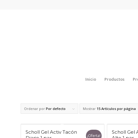
Inicio
Productos
Pr
Ordenar por
Por defecto
Mostrar
15 Artículos por página
Scholl Gel Activ Tacón
Scholl Gel
¡Oferta!
Diario 1 par
Alto 1 par