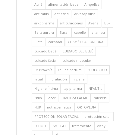
Acné
alimentación bebe
Ampollas
anticaida
antiedad
arkocapsulas
arkopharma
articulaciones
Avene
BE+
Bella aurora
Bucal
cabello
champú
Cinfa
corporal
COSMÉTICA CORPORAL
cuidado bebé
CUIDADO DEL BEBÉ
cuidado facial
cuidado muscular
Dr Brown´s
Eau de parfum
ECOLOGICO
facial
hidratación
higiene
Higiene Íntima
Iap pharma
INFANTIL
Isdin
lacer
LIMPIEZA FACIAL
mustela
NUK
nutricosmetica
ORTOPEDIA
PROTECCIÓN SOLAR FACIAL
protección solar
SCHOLL
SMILEAT
tratamiento
vichy