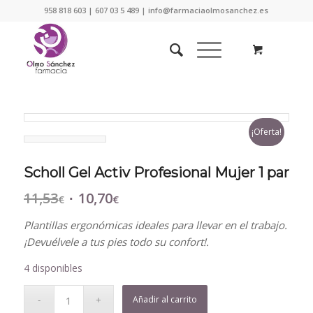
958 818 603 | 607 03 5 489 | info@farmaciaolmosanchez.es
¡Oferta!
Scholl Gel Activ Profesional Mujer 1 par
11,53
10,70
El
El
€
€
precio
precio
Plantillas ergonómicas ideales para llevar en el trabajo.
original
actual
¡Devuélvele a tus pies todo su confort!.
era:
es:
11,53€.
10,70€.
4 disponibles
Añadir al carrito