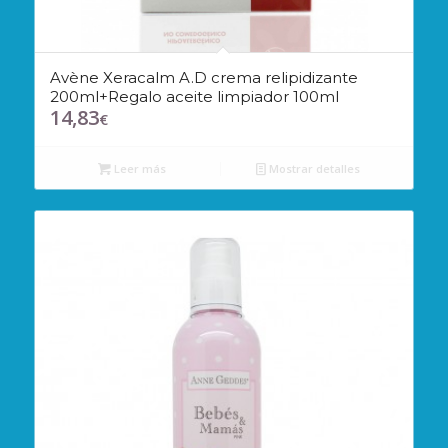
Avène Xeracalm A.D crema relipidizante
200ml+Regalo aceite limpiador 100ml
14,83
€
Leer más
Mostrar detalles