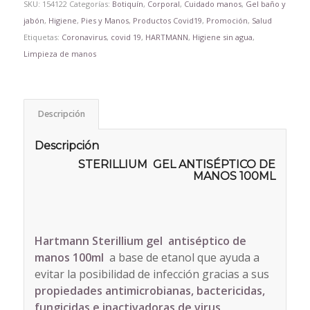
SKU:
154122
Categorías:
Botiquín
,
Corporal
,
Cuidado manos
,
Gel baño y
jabón
,
Higiene
,
Pies y Manos
,
Productos Covid19
,
Promoción
,
Salud
Etiquetas:
Coronavirus
,
covid 19
,
HARTMANN
,
Higiene sin agua
,
Limpieza de manos
Descripción
Descripción
STERILLIUM GEL ANTISÉPTICO DE
MANOS 100ML
Hartmann Sterillium gel antiséptico de
manos 100ml
a base de etanol que ayuda a
evitar la posibilidad de infección gracias a sus
propiedades antimicrobianas, bactericidas,
fungicidas e inactivadoras de virus
,