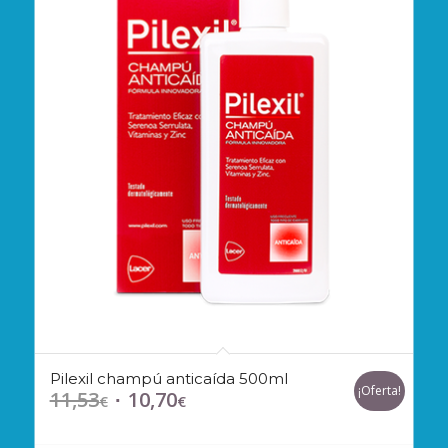
Pilexil champú anticaída 500ml
¡Oferta!
11,53
10,70
El
El
€
€
precio
precio
original
actual