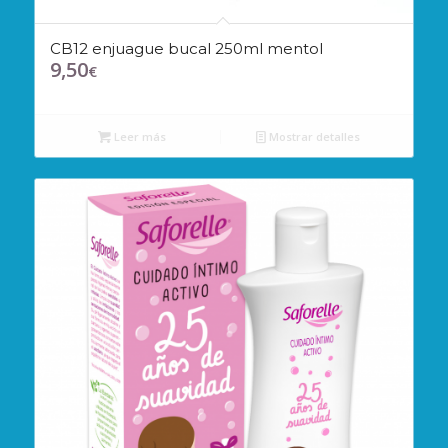
CB12 enjuague bucal 250ml mentol
9,50
€
Leer más
Mostrar detalles