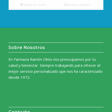
Añadir al carrito
Mostrar detalles
era:
es:
11,53€.
10,70€.
Sobre Nosotros
En Farmacia Ramón Olmo nos preocupamos por tu
salud y bienestar. Siempre trabajando para ofrecer el
mejor servicio personalizado que nos ha caracterizado
desde 1972.