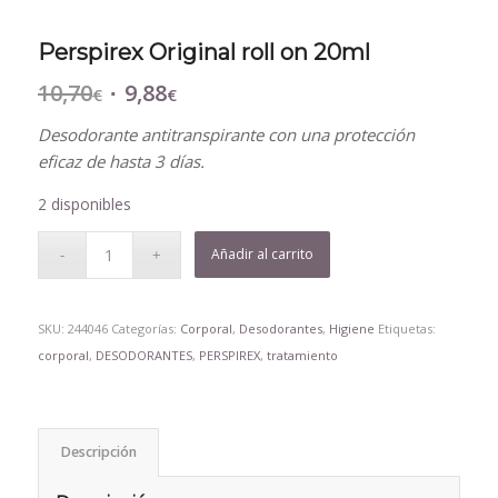
Perspirex Original roll on 20ml
10,70
9,88
El
El
€
€
precio
precio
Desodorante antitranspirante con una protección
original
actual
eficaz de hasta 3 días.
era:
es:
10,70€.
9,88€.
2 disponibles
Añadir al carrito
SKU:
244046
Categorías:
Corporal
,
Desodorantes
,
Higiene
Etiquetas:
corporal
,
DESODORANTES
,
PERSPIREX
,
tratamiento
Descripción