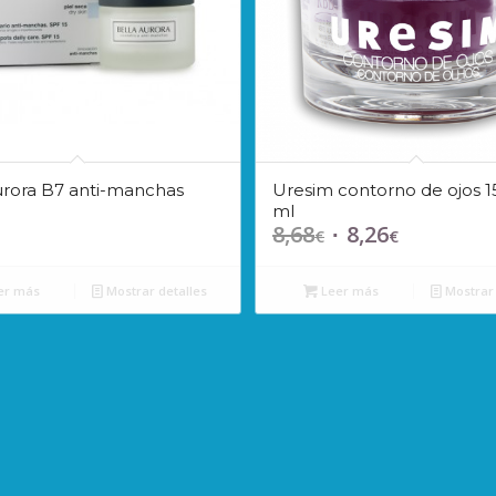
urora B7 anti-manchas
Uresim contorno de ojos 1
ml
8,68
8,26
El
El
€
€
precio
precio
original
actual
er más
Mostrar detalles
Leer más
Mostrar 
era:
es:
8,68€.
8,26€.