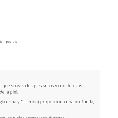
ción
,
pedisilk
 que suaviza los pies secos y con durezas.
e la piel.
glicerina y Glicerina) proporciona una profunda,
ce las pieles secas y con durezas.