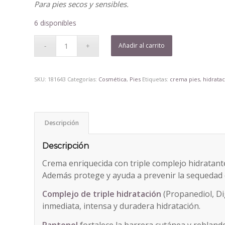
Para pies secos y sensibles.
6 disponibles
Añadir al carrito
SKU:
181643
Categorías:
Cosmética
,
Pies
Etiquetas:
crema pies
,
hidrata
Descripción
Descripción
Crema enriquecida con triple complejo hidratante
Además protege y ayuda a prevenir la sequedad d
Complejo de triple hidratación
(Propanediol, Di
inmediata, intensa y duradera hidratación.
Pantenol
fortalece la barrera cutánea y reblande