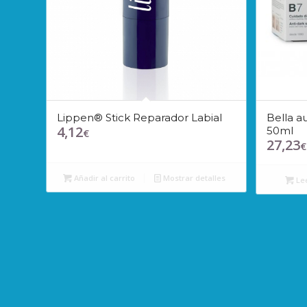
Lippen® Stick Reparador Labial
Bella a
4,12
50ml
€
27,23
€
Añadir al carrito
Mostrar detalles
Le