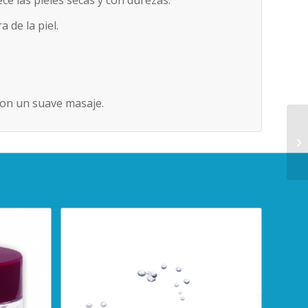
 de la piel.
 con un suave masaje.
Pe
an