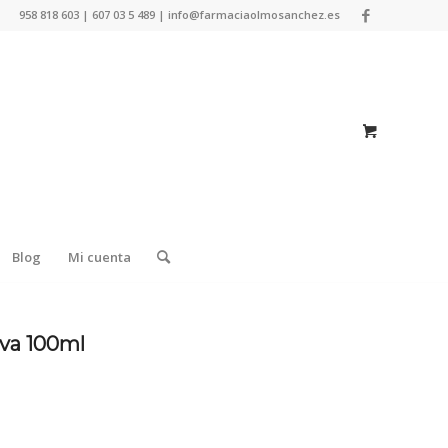
958 818 603 | 607 03 5 489 | info@farmaciaolmosanchez.es
Blog
Mi cuenta
iva 100ml