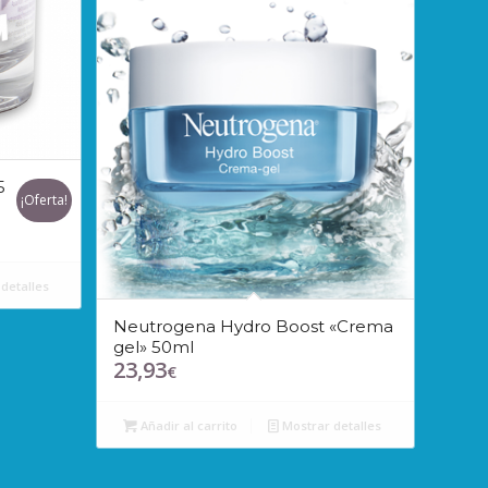
5
¡Oferta!
detalles
Neutrogena Hydro Boost «Crema
gel» 50ml
23,93
€
Añadir al carrito
Mostrar detalles