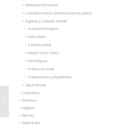
Alimentación Infantil
Cuidados mamá ( Embarazo/post parto)
Higiene y Cuidado Infantil
Accesorios higiene
Aseo-Baño
Cambio pañal
Nasal/ Ojos/ Oidos
Piel Atópica
Proteccion solar
Tratamientos y Repelentes
Salud Infantil
Cosmética
Aquoral gotas
Dietética
oftalmológicas
20ampx0,5ml
Higiene
Marcas
Natural Bio