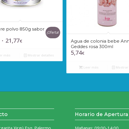
re polvo 850g sabor
¡Oferta!
21,77
El
El
€
Agua de colonia bebe An
Geddes rosa 300ml
precio
precio
5,74
€
original
actual
er más
Mostrar detalles
era:
es:
24,50€.
21,77€.
Leer más
Mostrar 
cto
Horario de Apertura
rgarita Xirgú Esq. Palermo
Mañanas: 09:00-14:00