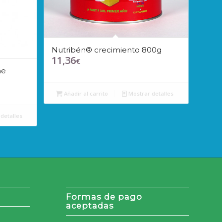
Nutribén® crecimiento 800g
11,36
€
ne
Añadir al carrito
Mostrar detalles
detalles
Formas de pago
aceptadas