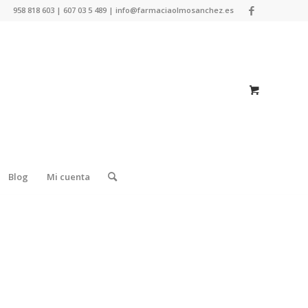
958 818 603 | 607 03 5 489 | info@farmaciaolmosanchez.es
Blog
Mi cuenta