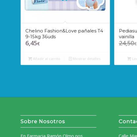
Chelino Fashion&Love pañales T4
Pediasu
9-15kg 36uds
vainilla
6,45
24,50
€
€
Añadir al carrito
Mostrar detalles
Le
Sobre Nosotros
Conta
En Farmacia Ramón Olmo nos
Calle Ma