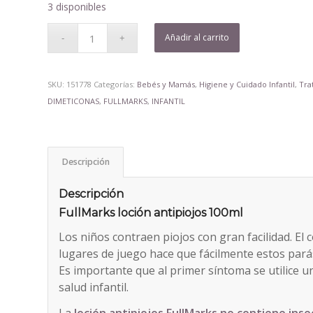
era:
es:
3 disponibles
19,79€.
18,14€.
Añadir al carrito
SKU:
151778
Categorías:
Bebés y Mamás
,
Higiene y Cuidado Infantil
,
Tra
DIMETICONAS
,
FULLMARKS
,
INFANTIL
Descripción
Descripción
FullMarks loción antipiojos 100ml
Los niños contraen piojos con gran facilidad. El c
lugares de juego hace que fácilmente estos pará
Es importante que al primer síntoma se utilice u
salud infantil.