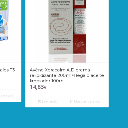
ales T3
Avène Xeracalm A.D crema
relipidizante 200ml+Regalo aceite
limpiador 100ml
14,83
€
detalles
Leer más
Mostrar detalles