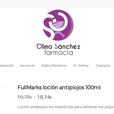
omoción
Servicios
Sobre Nosotros
F+ Online
Contacto
FullMarks loción antipiojos 100ml
19,79
18,14
El
El
€
€
precio
precio
Loción antipiojos sin insecticida para eliminar los piojo
original
actual