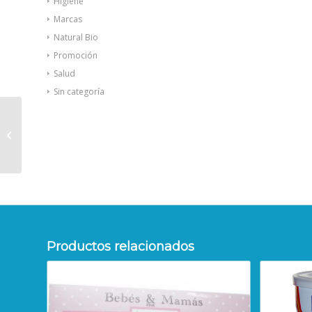
Higiene
Marcas
Natural Bio
Promoción
Salud
Sin categoría
Vichy Dercos
Technique Neogenic
28amp+28amp +
REGALO 21amp
Productos relacionados