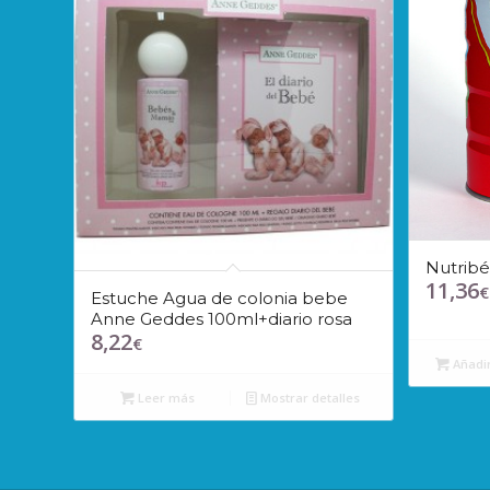
Nutrib
11,36
€
Estuche Agua de colonia bebe
Anne Geddes 100ml+diario rosa
8,22
€
Añadir
Leer más
Mostrar detalles