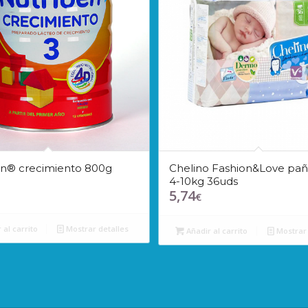
én® crecimiento 800g
Chelino Fashion&Love pañ
4-10kg 36uds
5,74
€
 al carrito
Mostrar detalles
Añadir al carrito
Mostrar 