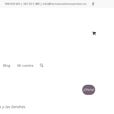
958 818 603 | 607 03 5 489 | info@farmaciaolmosanchez.es
Blog
Mi cuenta
¡Oferta!
s y las liendres
.