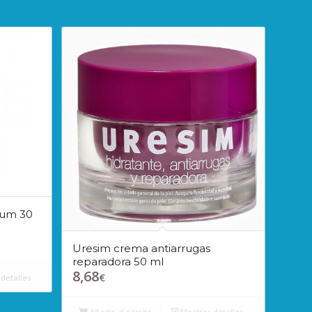
rum 30
Uresim crema antiarrugas
reparadora 50 ml
8,68
€
detalles
Añadir al carrito
Mostrar detalles