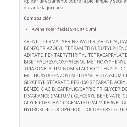
Aplicar directamente sobre la piel limpia y seca a
durante la jornada.
Composición
Avène solar facial SPF50+ 50ml
AVENE THERMAL SPRING WATER (AVENE AQUA).
BENZOTRIAZOLYL TETRAMETHYLBUTYLPHENOL 
ADIPATE. PENTAERYTHRITYL TETRACAPRYLATE
BISETHYLHEXYLOXYPHENOL METHOXYPHENYL 
TRIAZONE. ALUMINUM STARCH OCTENYLSUCCI
METHOXYDIBENZOYLMETHANE. POTASSIUM CET
GLYCERYL STEARATE. PEG-100 STEARATE. ACR
BENZOIC ACID. CAPRYLIC/CAPRIC TRIGLYCERID
FRAGRANCE (PARFUM). GLYCERYL BEHENATE. 
GLYCERIDES. HYDROGENATED PALM KERNEL GL
HYDROXIDE. TOCOPHEROL. TOCOPHERYL GLUCO