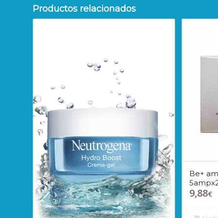
Productos relacionados
Be+ amp
5ampx
9,88
€
Añadir