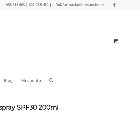
958 818 603 | 607 03 5 489 | info@farmaciaolmosanchez.es
Blog
Mi cuenta
r spray SPF30 200ml