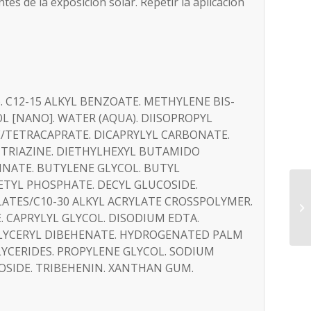
ntes de la exposición solar. Repetir la aplicación
 C12-15 ALKYL BENZOATE. METHYLENE BIS-
[NANO]. WATER (AQUA). DIISOPROPYL
/TETRACAPRATE. DICAPRYLYL CARBONATE.
TRIAZINE. DIETHYLHEXYL BUTAMIDO
NATE. BUTYLENE GLYCOL. BUTYL
YL PHOSPHATE. DECYL GLUCOSIDE.
YLATES/C10-30 ALKYL ACRYLATE CROSSPOLYMER.
E. CAPRYLYL GLYCOL. DISODIUM EDTA.
GLYCERYL DIBEHENATE. HYDROGENATED PALM
YCERIDES. PROPYLENE GLYCOL. SODIUM
SIDE. TRIBEHENIN. XANTHAN GUM.