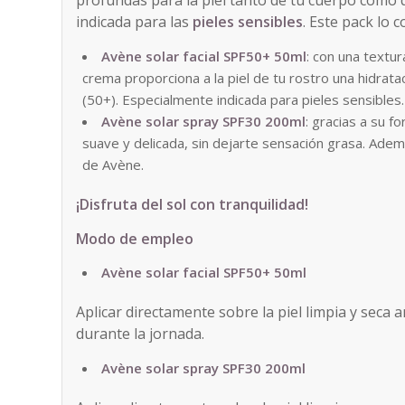
profundas para la piel tanto de tu cuerpo como 
indicada para las
pieles sensibles
. Este pack lo
Avène solar facial SPF50+ 50ml
: con una textur
crema proporciona a la piel de tu rostro una hidrata
(50+). Especialmente indicada para pieles sensibles.
Avène solar spray SPF30 200ml
: gracias a su f
suave y delicada, sin dejarte sensación grasa. Adem
de Avène.
¡Disfruta del sol con tranquilidad!
Modo de empleo
Avène solar facial SPF50+ 50ml
Aplicar directamente sobre la piel limpia y seca a
durante la jornada.
Avène solar spray SPF30 200ml