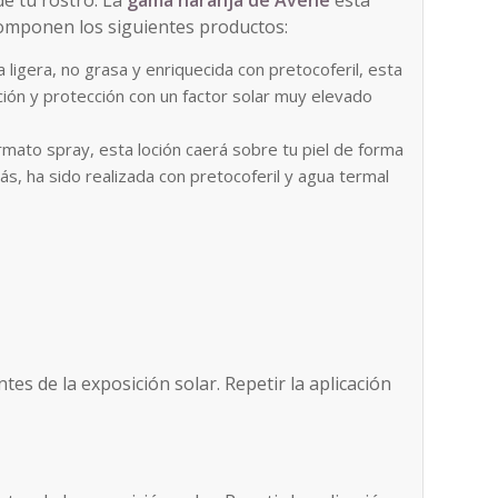
de tu rostro. La
gama naranja de Avène
está
 componen los siguientes productos:
a ligera, no grasa y enriquecida con pretocoferil, esta
ción y protección con un factor solar muy elevado
ormato spray, esta loción caerá sobre tu piel de forma
ás, ha sido realizada con pretocoferil y agua termal
ntes de la exposición solar. Repetir la aplicación