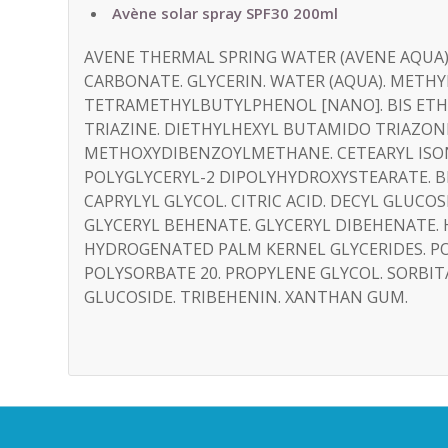
Avène solar spray SPF30 200ml
AVENE THERMAL SPRING WATER (AVENE AQUA).
CARBONATE. GLYCERIN. WATER (AQUA). METH
TETRAMETHYLBUTYLPHENOL [NANO]. BIS ET
TRIAZINE. DIETHYLHEXYL BUTAMIDO TRIAZONE
METHOXYDIBENZOYLMETHANE. CETEARYL ISO
POLYGLYCERYL-2 DIPOLYHYDROXYSTEARATE. BE
CAPRYLYL GLYCOL. CITRIC ACID. DECYL GLUCO
GLYCERYL BEHENATE. GLYCERYL DIBEHENATE.
HYDROGENATED PALM KERNEL GLYCERIDES. PO
POLYSORBATE 20. PROPYLENE GLYCOL. SORBI
GLUCOSIDE. TRIBEHENIN. XANTHAN GUM.