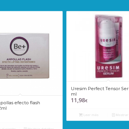
Uresim Perfect Tensor Se
ml
11,98
€
ollas efecto flash
2ml
Leer más
Mostrar 
 al carrito
Mostrar detalles