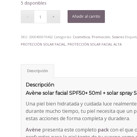
5 disponibles
Añadir al carrito
SKU:
2000400019462
Categorías:
Cosmética
,
Promoción
,
Solares
Etiquet
PROTECCIÓN SOLAR FACIAL
,
PROTECCIÓN SOLAR FACIAL ALTA
Descripción
Descripción
Avène solar facial SPF50+ 50ml + solar spra
Una piel bien hidratada y cuidada luce realmente
durante mucho tiempo, tu piel necesita que un pr
estas acciones de forma completa y duradera.
Avène
presenta este completo
pack
con el que o