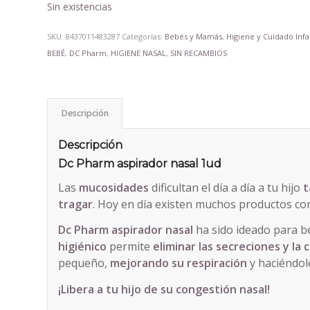
era:
es:
Sin existencias
7,40€.
5,74€.
SKU:
8437011483287
Categorías:
Bebés y Mamás
,
Higiene y Cuidado Infa
BEBÉ
,
DC Pharm
,
HIGIENE NASAL
,
SIN RECAMBIOS
Descripción
Descripción
Dc Pharm aspirador nasal 1ud
Las
mucosidades
dificultan el día a día a tu hijo
t
tragar
. Hoy en día existen muchos productos con
Dc Pharm aspirador nasal
ha sido ideado para b
higiénico
permite
eliminar las secreciones y la
pequeño,
mejorando su respiración
y haciéndol
¡Libera a tu hijo de su congestión nasal!