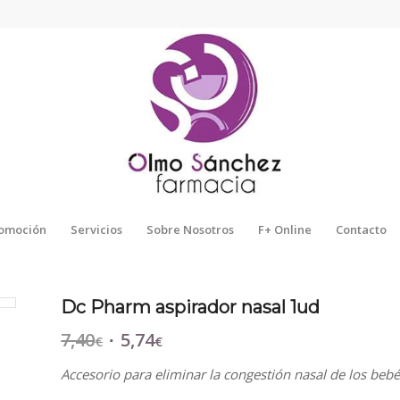
omoción
Servicios
Sobre Nosotros
F+ Online
Contacto
Dc Pharm aspirador nasal 1ud
7,40
5,74
El
El
€
€
precio
precio
Accesorio para eliminar la congestión nasal de los bebé
original
actual