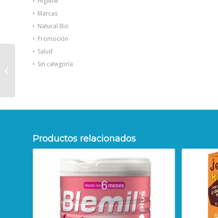
Higiene
Marcas
Natural Bio
Promoción
Salud
Nuby Softflex
Sin categoría
cucharas para sólidos
6uds
Productos relacionados