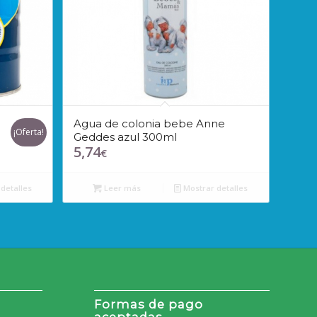
Agua de colonia bebe Anne
¡Oferta!
Geddes azul 300ml
5,74
€
detalles
Leer más
Mostrar detalles
Formas de pago
aceptadas