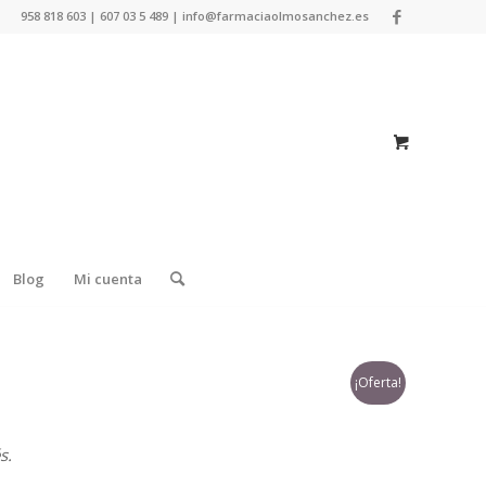
958 818 603 | 607 03 5 489 | info@farmaciaolmosanchez.es
Blog
Mi cuenta
¡Oferta!
s.