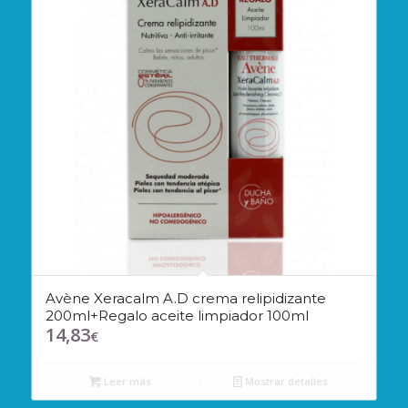
Avène Xeracalm A.D crema relipidizante
200ml+Regalo aceite limpiador 100ml
14,83
€
Leer más
Mostrar detalles