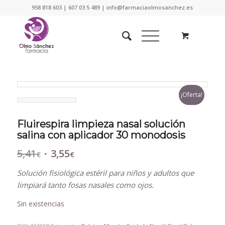
958 818 603 | 607 03 5 489 | info@farmaciaolmosanchez.es
¡Oferta!
Fluirespira limpieza nasal solución
salina con aplicador 30 monodosis
5,41
3,55
El
El
€
€
precio
precio
Solución fisiológica estéril para niños y adultos que
original
actual
limpiará tanto fosas nasales como ojos.
era:
es:
5,41€.
3,55€.
Sin existencias