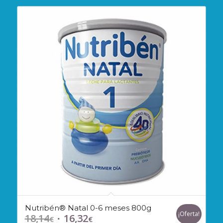
Nutribén® Natal 0-6 meses 800g
¡Oferta!
18,14
16,32
El
El
€
€