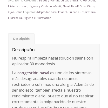
SKU:
154117
Categorías:
Bebés y Mamás
,
Cuidado Nasal/ Ojos/ Oidos
,
Higiene ocular
,
Higiene y Cuidado Infantil
,
Nasal
,
Nasal/ Ojos/ Oidos
,
Ojos
,
Salud
Etiquetas:
Adaptador Nasal Infantil
,
Cuidado Respiratorio
,
Fluirespira
,
Higiene e Hidratación
Descripción
Descripción
Fluirespira limpieza nasal solución salina con
aplicador 30 monodosis
La
congestión nasal
es uno de los síntomas
más desagradables cuando estamos
resfriados o sufrimos una alergia. Además de
ser molesto, también afecta a nuestro
rendimiento diario, puesto que al no respirar
correctamente la oxigenación de nuestro
cerebro no es tan efectiva y nos sentimos