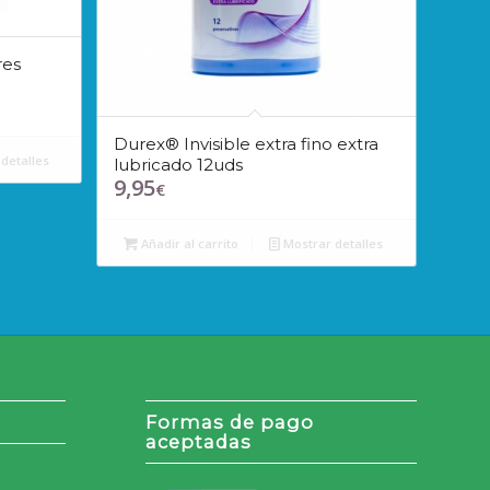
res
Durex® Invisible extra fino extra
detalles
lubricado 12uds
9,95
€
Añadir al carrito
Mostrar detalles
Formas de pago
aceptadas