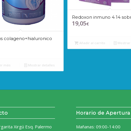
Redoxon inmuno 4 14 sob
19,05
€
s colageno+hialuronico
Añadir al carrito
Mostrar 
er más
Mostrar detalles
cto
Horario de Apertura
rgarita Xirgú Esq. Palermo
Mañanas: 09:00-14:00