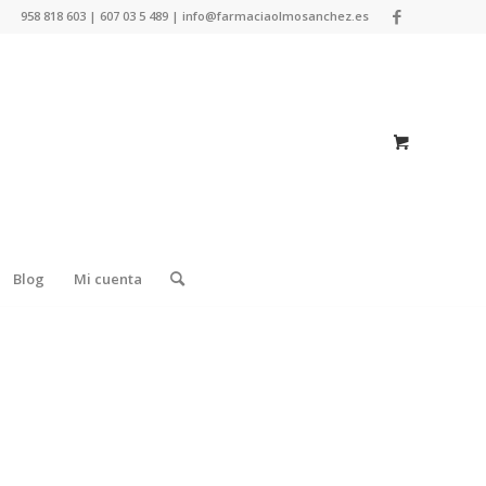
958 818 603 | 607 03 5 489 | info@farmaciaolmosanchez.es
Blog
Mi cuenta