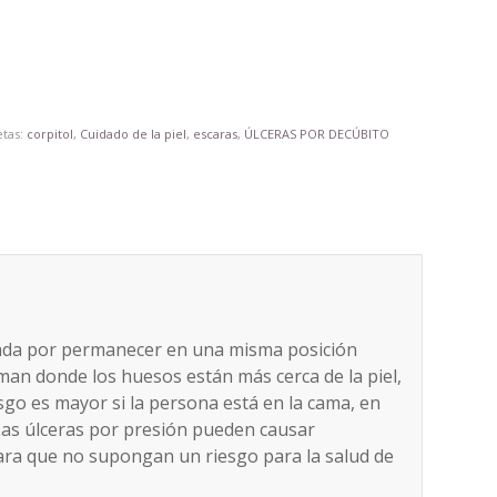
etas:
corpitol
,
Cuidado de la piel
,
escaras
,
ÚLCERAS POR DECÚBITO
onada por permanecer en una misma posición
n donde los huesos están más cerca de la piel,
iesgo es mayor si la persona está en la cama, en
 Las úlceras por presión pueden causar
para que no supongan un riesgo para la salud de