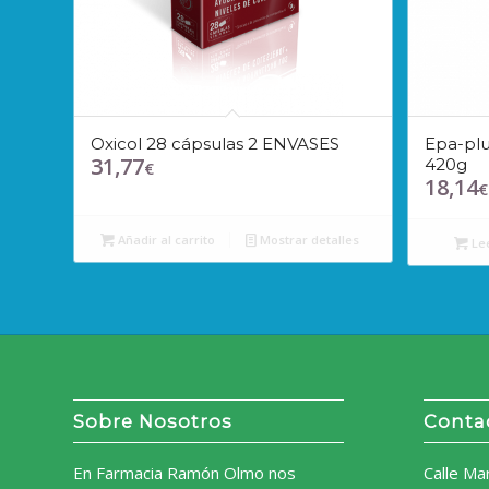
Oxicol 28 cápsulas 2 ENVASES
Epa-plu
31,77
420g
€
18,14
€
Añadir al carrito
Mostrar detalles
Le
Sobre Nosotros
Conta
En Farmacia Ramón Olmo nos
Calle Ma