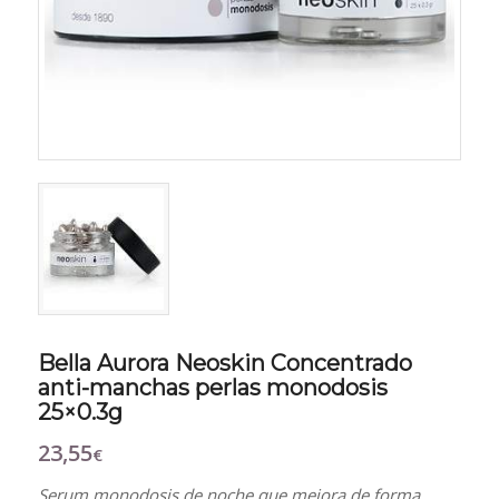
Bella Aurora Neoskin Concentrado
anti-manchas perlas monodosis
25×0.3g
23,55
€
Serum monodosis de noche que mejora de forma