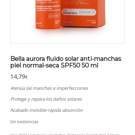
Bella aurora fluido solar anti-manchas
piel normal-seca SPF50 50 ml
14,79
€
Atenúa las manchas e imperfecciones
Protege y repara los daños solares
Acabado invisible-rápida absorción
Sin existencias
SKU:
180557
Categorías:
Cosmética
,
Protección Facial/Labial
,
Solares