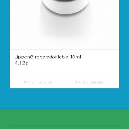
Lippen® reparador labial 10ml
4,12
€
Añadir al carrito
Mostrar detalles