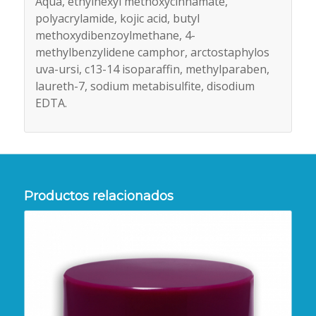
Aqua, ethylhexyl methoxycinnamate,
polyacrylamide, kojic acid, butyl
methoxydibenzoylmethane, 4-
methylbenzylidene camphor, arctostaphylos
uva-ursi, c13-14 isoparaffin, methylparaben,
laureth-7, sodium metabisulfite, disodium
EDTA.
Productos relacionados