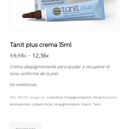
Tanit plus crema 15ml
13,18
12,36
El
El
€
€
precio
precio
Crema despigmentante para ayudar a recuperar el
original
actual
tono uniforme de la piel.
era:
es:
13,18€.
12,36€.
Sin existencias
SKU:
302752
Categorías:
Cosmética
,
Despigmentantes
,
Facial
Etiquetas:
Antimanchas
,
cuidado facial
,
despigmentante
,
Kójico
,
Tanit