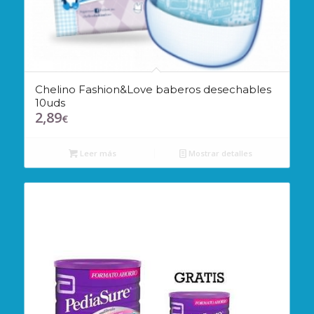
Chelino Fashion&Love baberos desechables
10uds
2,89
€
Leer más
Mostrar detalles