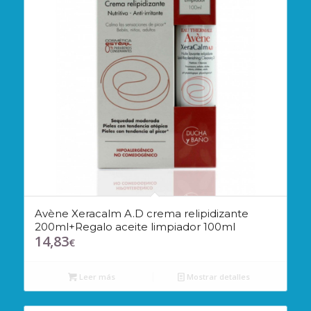
Avène Xeracalm A.D crema relipidizante
200ml+Regalo aceite limpiador 100ml
14,83
€
Leer más
Mostrar detalles