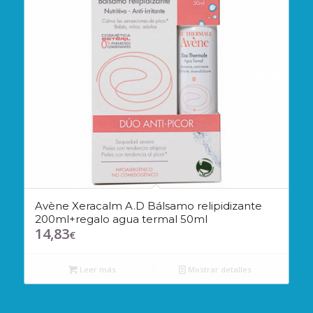
Avène Xeracalm A.D Bálsamo relipidizante
200ml+regalo agua termal 50ml
14,83
€
Leer más
Mostrar detalles