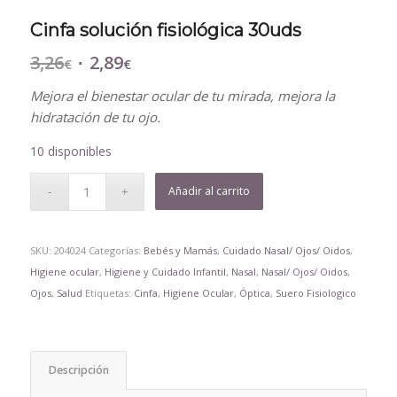
Cinfa solución fisiológica 30uds
3,26
2,89
El
El
€
€
precio
precio
Mejora el bienestar ocular de tu mirada, mejora la
original
actual
hidratación de tu ojo.
era:
es:
3,26€.
2,89€.
10 disponibles
Añadir al carrito
SKU:
204024
Categorías:
Bebés y Mamás
,
Cuidado Nasal/ Ojos/ Oidos
,
Higiene ocular
,
Higiene y Cuidado Infantil
,
Nasal
,
Nasal/ Ojos/ Oidos
,
Ojos
,
Salud
Etiquetas:
Cinfa
,
Higiene Ocular
,
Óptica
,
Suero Fisiologico
Descripción