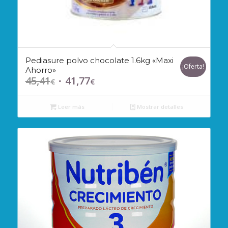
Pediasure polvo chocolate 1.6kg «Maxi
¡Oferta!
Ahorro»
45,41
41,77
El
El
€
€
precio
precio
original
actual
Leer más
Mostrar detalles
era:
es:
45,41€.
41,77€.