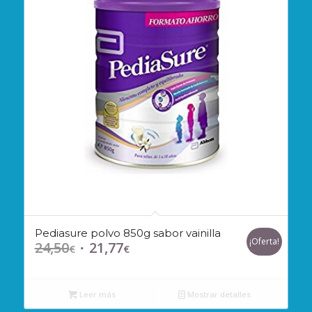
Pediasure polvo 850g sabor vainilla
¡Oferta!
24,50
21,77
El
El
€
€
precio
precio
original
actual
Leer más
Mostrar detalles
era:
es: