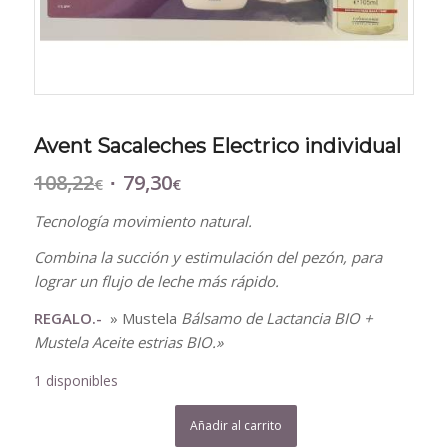
Avent Sacaleches Electrico individual
108,22
79,30
El
El
€
€
precio
precio
Tecnología movimiento natural.
original
actual
era:
es:
Combina la succión y estimulación del pezón, para
108,22€.
79,30€.
lograr un flujo de leche más rápido.
REGALO.-
» Mustela
Bálsamo de Lactancia BIO +
Mustela Aceite estrias BIO.»
1 disponibles
Añadir al carrito