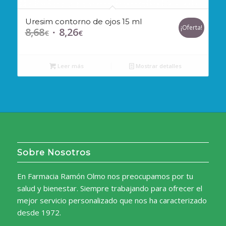
Uresim contorno de ojos 15 ml
¡Oferta!
8,68
8,26
El
El
€
€
precio
precio
original
actual
Leer más
Mostrar detalles
era:
es:
8,68€.
8,26€.
Sobre Nosotros
En Farmacia Ramón Olmo nos preocupamos por tu
salud y bienestar. Siempre trabajando para ofrecer el
mejor servicio personalizado que nos ha caracterizado
desde 1972.