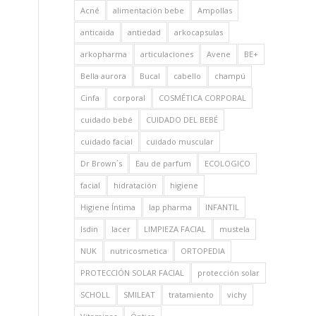
Acné
alimentación bebe
Ampollas
anticaida
antiedad
arkocapsulas
arkopharma
articulaciones
Avene
BE+
Bella aurora
Bucal
cabello
champú
Cinfa
corporal
COSMÉTICA CORPORAL
cuidado bebé
CUIDADO DEL BEBÉ
cuidado facial
cuidado muscular
Dr Brown´s
Eau de parfum
ECOLOGICO
facial
hidratación
higiene
Higiene Íntima
Iap pharma
INFANTIL
Isdin
lacer
LIMPIEZA FACIAL
mustela
NUK
nutricosmetica
ORTOPEDIA
PROTECCIÓN SOLAR FACIAL
protección solar
SCHOLL
SMILEAT
tratamiento
vichy