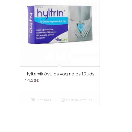
Hyltrin® óvulos vaginales 10uds
14,50
€
Leer más
Mostrar detalles