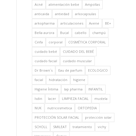
Acné
alimentación bebe
Ampollas
anticaida
antiedad
arkocapsulas
arkopharma
articulaciones
Avene
BE+
Bella aurora
Bucal
cabello
champú
Cinfa
corporal
COSMÉTICA CORPORAL
cuidado bebé
CUIDADO DEL BEBÉ
cuidado facial
cuidado muscular
Dr Brown´s
Eau de parfum
ECOLOGICO
facial
hidratación
higiene
Higiene Íntima
Iap pharma
INFANTIL
Isdin
lacer
LIMPIEZA FACIAL
mustela
NUK
nutricosmetica
ORTOPEDIA
PROTECCIÓN SOLAR FACIAL
protección solar
SCHOLL
SMILEAT
tratamiento
vichy