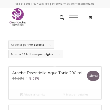
958 818 603 | 607 03 5 489 | info@farmaciaolmosanchez.es
Ordenar por
Por defecto
Mostrar
15 Artículos por página
Atache Essentielle Aqua Tonic 200 ml
¡Oferta!
El
El
11,53
€
8,68
€
precio
precio
original
actual
Añadir al carrito
Mostrar detalles
era:
es:
11,53€.
8,68€.