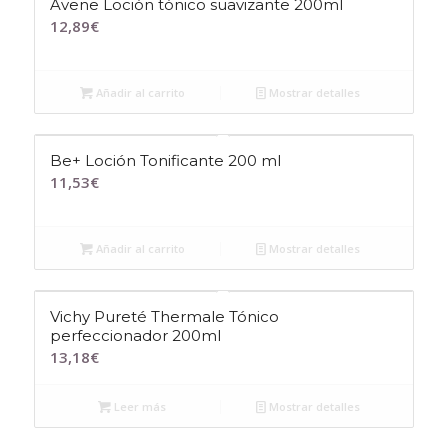
Avene Loción tónico suavizante 200ml
12,89
€
Añadir al carrito
Mostrar detalles
Be+ Loción Tonificante 200 ml
11,53
€
Añadir al carrito
Mostrar detalles
Vichy Pureté Thermale Tónico
perfeccionador 200ml
13,18
€
Leer más
Mostrar detalles