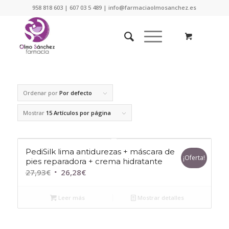
958 818 603 | 607 03 5 489 | info@farmaciaolmosanchez.es
Ordenar por
Por defecto
Mostrar
15 Artículos por página
PediSilk lima antidurezas + máscara de
¡Oferta!
pies reparadora + crema hidratante
El
El
27,93
€
26,28
€
precio
precio
original
actual
Leer más
Mostrar detalles
era:
es:
27,93€.
26,28€.