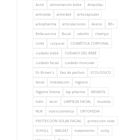
Acné
alimentación bebe
Ampollas
anticaida
antiedad
arkocapsulas
arkopharma
articulaciones
Avene
BE+
Bella aurora
Bucal
cabello
champú
Cinfa
corporal
COSMÉTICA CORPORAL
cuidado bebé
CUIDADO DEL BEBÉ
cuidado facial
cuidado muscular
Dr Brown´s
Eau de parfum
ECOLOGICO
facial
hidratación
higiene
Higiene Íntima
Iap pharma
INFANTIL
Isdin
lacer
LIMPIEZA FACIAL
mustela
NUK
nutricosmetica
ORTOPEDIA
PROTECCIÓN SOLAR FACIAL
protección solar
SCHOLL
SMILEAT
tratamiento
vichy