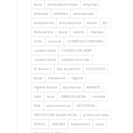
Acné
alimentación bebe
Ampollas
anticaida
antiedad
arkocapsulas
arkopharma
articulaciones
Avene
BE+
Bella aurora
Bucal
cabello
champú
Cinfa
corporal
COSMÉTICA CORPORAL
cuidado bebé
CUIDADO DEL BEBÉ
cuidado facial
cuidado muscular
Dr Brown´s
Eau de parfum
ECOLOGICO
facial
hidratación
higiene
Higiene Íntima
Iap pharma
INFANTIL
Isdin
lacer
LIMPIEZA FACIAL
mustela
NUK
nutricosmetica
ORTOPEDIA
PROTECCIÓN SOLAR FACIAL
protección solar
SCHOLL
SMILEAT
tratamiento
vichy