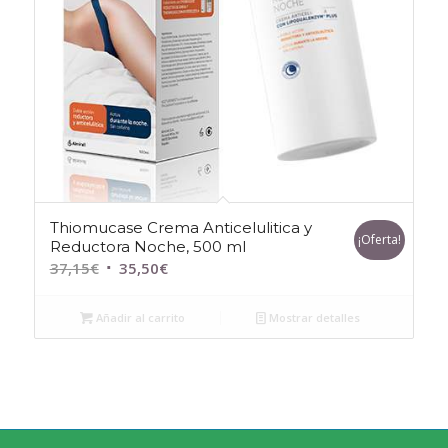
Thiomucase Crema Anticelulitica y
¡Oferta!
Reductora Noche, 500 ml
El
El
37,15
€
35,50
€
precio
precio
original
actual
Añadir al carrito
Mostrar detalles
era:
es:
37,15€.
35,50€.