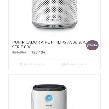
PURIFICADOR AIRE PHILIPS AC0819/10
¡Oferta!
SERIE 800
El
El
136,36
€
123,13
€
precio
precio
original
actual
Añadir al carrito
Mostrar detalles
era:
es:
136,36€.
123,13€.