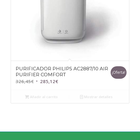
PURIFICADOR PHILIPS AC2887/10 AIR
¡Oferta!
PURIFIER COMFORT
El
El
326,45
€
285,12
€
precio
precio
original
actual
Añadir al carrito
Mostrar detalles
era:
es:
326,45€.
285,12€.