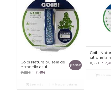
Goibi Natu
citronella 
Goibi Nature pulsera de
El
8,22
€
7,4
¡Oferta!
citronella azul
preci
El
El
8,22
€
7,40
€
origin
Leer má
precio
precio
era:
original
actual
Leer más
Mostrar detalles
8,22€
era:
es:
8,22€.
7,40€.