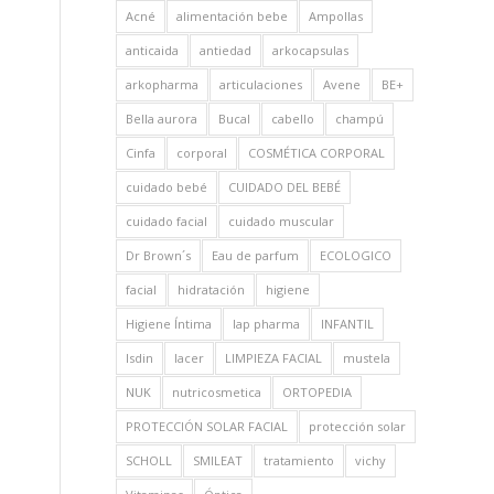
Acné
alimentación bebe
Ampollas
anticaida
antiedad
arkocapsulas
arkopharma
articulaciones
Avene
BE+
Bella aurora
Bucal
cabello
champú
Cinfa
corporal
COSMÉTICA CORPORAL
cuidado bebé
CUIDADO DEL BEBÉ
cuidado facial
cuidado muscular
Dr Brown´s
Eau de parfum
ECOLOGICO
facial
hidratación
higiene
Higiene Íntima
Iap pharma
INFANTIL
Isdin
lacer
LIMPIEZA FACIAL
mustela
NUK
nutricosmetica
ORTOPEDIA
PROTECCIÓN SOLAR FACIAL
protección solar
SCHOLL
SMILEAT
tratamiento
vichy