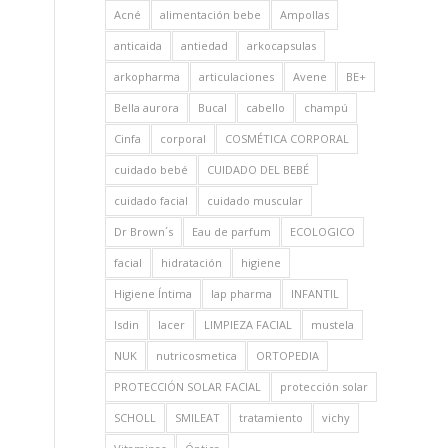
Acné
alimentación bebe
Ampollas
anticaida
antiedad
arkocapsulas
arkopharma
articulaciones
Avene
BE+
Bella aurora
Bucal
cabello
champú
Cinfa
corporal
COSMÉTICA CORPORAL
cuidado bebé
CUIDADO DEL BEBÉ
cuidado facial
cuidado muscular
Dr Brown´s
Eau de parfum
ECOLOGICO
facial
hidratación
higiene
Higiene Íntima
Iap pharma
INFANTIL
Isdin
lacer
LIMPIEZA FACIAL
mustela
NUK
nutricosmetica
ORTOPEDIA
PROTECCIÓN SOLAR FACIAL
protección solar
SCHOLL
SMILEAT
tratamiento
vichy