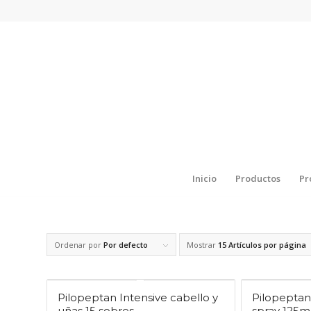
Inicio
Productos
Pr
Ordenar por
Por defecto
Mostrar
15 Artículos por página
Pilopeptan Intensive cabello y
Pilopeptan
uñas 15 sobres
spray 125m