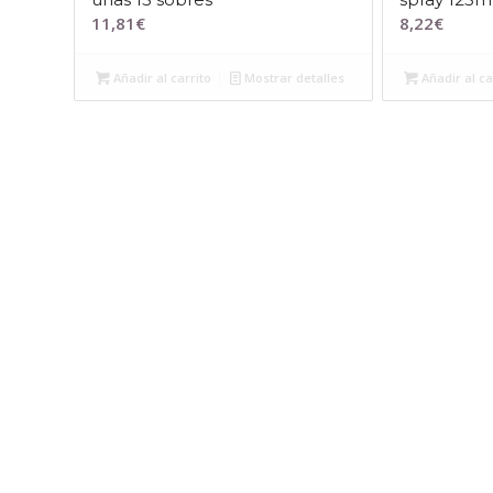
11,81
€
8,22
€
Añadir al carrito
Mostrar detalles
Añadir al ca