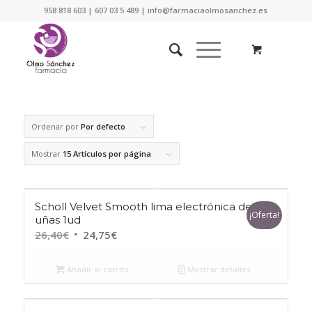
958 818 603 | 607 03 5 489 | info@farmaciaolmosanchez.es
Ordenar por
Por defecto
Mostrar
15 Artículos por página
Scholl Velvet Smooth lima electrónica de
¡Oferta!
uñas 1ud
El
El
26,40
€
24,75
€
precio
precio
original
actual
Añadir al carrito
Mostrar detalles
era:
es:
26,40€.
24,75€.