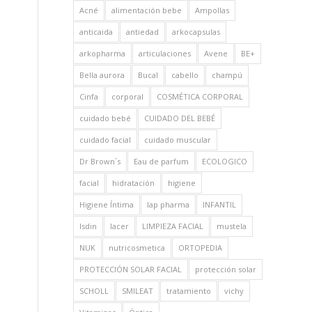
Acné
alimentación bebe
Ampollas
anticaida
antiedad
arkocapsulas
arkopharma
articulaciones
Avene
BE+
Bella aurora
Bucal
cabello
champú
Cinfa
corporal
COSMÉTICA CORPORAL
cuidado bebé
CUIDADO DEL BEBÉ
cuidado facial
cuidado muscular
Dr Brown´s
Eau de parfum
ECOLOGICO
facial
hidratación
higiene
Higiene Íntima
Iap pharma
INFANTIL
Isdin
lacer
LIMPIEZA FACIAL
mustela
NUK
nutricosmetica
ORTOPEDIA
PROTECCIÓN SOLAR FACIAL
protección solar
SCHOLL
SMILEAT
tratamiento
vichy